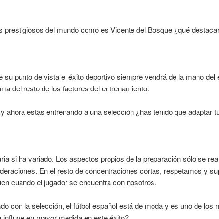
s prestigiosos del mundo como es Vicente del Bosque ¿qué destaca
su punto de vista el éxito deportivo siempre vendrá de la mano del é
ima del resto de los factores del entrenamiento.
y ahora estás entrenando a una selección ¿has tenido que adaptar t
 diaria si ha variado. Los aspectos propios de la preparación sólo se
aciones. En el resto de concentraciones cortas, respetamos y supe
núen cuando el jugador se encuentra con nosotros.
ando con la selección, el fútbol español está de moda y es uno de los
e influye en mayor medida en este éxito?