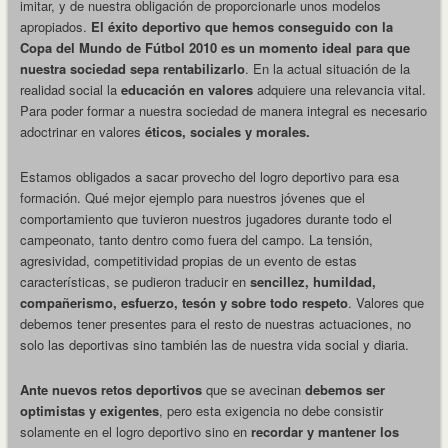
imitar, y de nuestra obligación de proporcionarle unos modelos
apropiados.
El éxito deportivo que hemos conseguido con la
Copa del Mundo de Fútbol 2010 es un momento ideal para que
nuestra sociedad sepa rentabilizarlo
. En la actual situación de la
realidad social la
educación en valores
adquiere una relevancia vital.
Para poder formar a nuestra sociedad de manera integral es necesario
adoctrinar en valores
éticos, sociales y morales.
Estamos obligados a sacar provecho del logro deportivo para esa
formación. Qué mejor ejemplo para nuestros jóvenes que el
Objetivos y
comportamiento que tuvieron nuestros jugadores durante todo el
estrategias
campeonato, tanto dentro como fuera del campo. La tensión,
agresividad, competitividad propias de un evento de estas
en el fútbol
características, se pudieron traducir en
sencillez, humildad,
compañerismo, esfuerzo, tesón y sobre todo
respeto
. Valores que
desde la
debemos tener presentes para el resto de nuestras actuaciones, no
solo las deportivas sino también las de nuestra vida social y diaria.
visión de la
preparación
Ante nuevos retos deportivos
que se avecinan
debemos ser
optimistas y exigentes
, pero esta exigencia no debe consistir
física
solamente en el logro deportivo sino en
recordar y mantener los