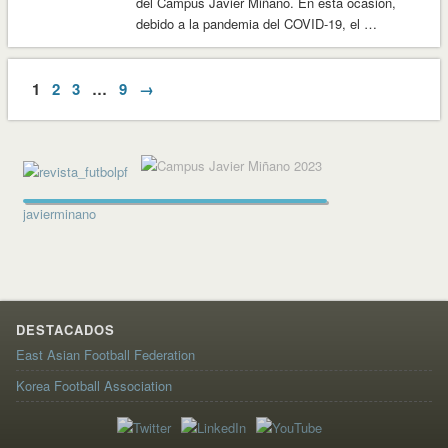
del Campus Javier Miñano. En esta ocasión,
debido a la pandemia del COVID-19, el …
1
2
3
…
9
→
javierminano
DESTACADOS
East Asian Football Federation
Korea Football Association